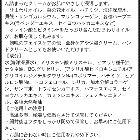
ん詰まったクリームがお肌にやさしく浸透します。
ひまわりオイル、菜の花オイル、ハチミツ、海洋深層水、
貝殻・サンゴカルシウム、マリンコラーゲン、各種ハーブエ
キス(ラベンダーエキス、セイヨウハッカエキスなど)
オレイン酸とビタミンEをたっぷり含んだひまわりオイル
が、お肌を優しく包みます。
朝晩のフェイスケアの他、全身ケアや保湿クリーム、ハン
ドクリームとしてもお使いいただけます。
【成分】
水(海洋深層水)、ミリスチン酸ミリスチル、ヒマワリ種子油、
ナタネ油、BG,グリセリン、(アクリル酸ヒドロキシエチル/ア
クリロイルジメチルタウリンNa)コポリマー、ハチミツ、ヒア
ルロン酸Na、トコフェロール、シリカ、加水分解コラーゲ
ン、サンゴ末、トウキセンカエキス、ハマナスエキス、セイ
ヨウハッカエキス、カミツレエキス、フェノキシエタノー
ル、各種天然精油
【ご使用上の注意】
・高温多湿、極端な低温をさけて保管してください。
・開封後はフタをしっかり閉めて保管し、お早めにご使用下
さい。
・お肌に合わない時はご使用をおやめ下さい。