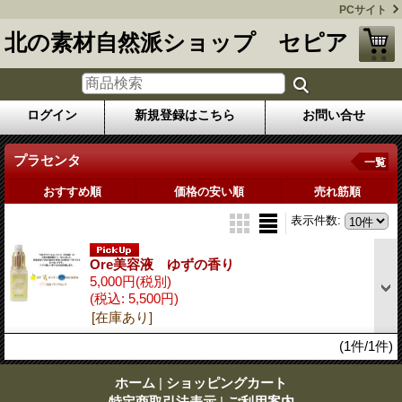
PCサイト
北の素材自然派ショップ セピア
ログイン
新規登録はこちら
お問い合せ
プラセンタ
一覧
おすすめ順
価格の安い順
売れ筋順
表示件数
:
Ore美容液 ゆずの香り
5,000円
(税別)
(税込
:
5,500円)
[在庫あり]
(1件/1件)
ホーム
|
ショッピングカート
特定商取引法表示
|
ご利用案内