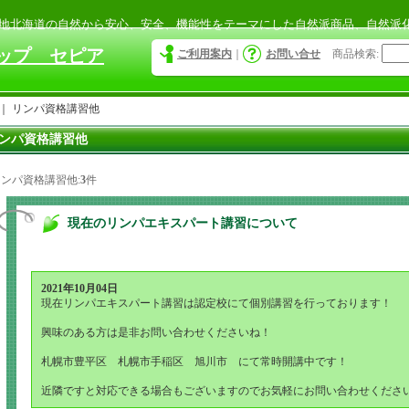
北海道の自然から安心、安全、機能性をテーマにした自然派商品、自然派
ップ セピア
ご利用案内
｜
お問い合せ
商品検索
:
｜
リンパ資格講習他
ンパ資格講習他
ンパ資格講習他:
3
件
現在のリンパエキスパート講習について
2021年10月04日
現在リンパエキスパート講習は認定校にて個別講習を行っております！
興味のある方は是非お問い合わせくださいね！
札幌市豊平区 札幌市手稲区 旭川市 にて常時開講中です！
近隣ですと対応できる場合もございますのでお気軽にお問い合わせくださ