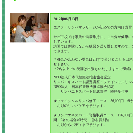
2012年06月13日
エステ・リンパマッサージが初めての方向け講習
セピア校では家族の健康維持に、ご自分が健康に
しています。
講習では体験しながら練習を繰り返しますので、
できます。
＊都合が合わない場合は2Hずつ分けることも出
せ下さい。
＊2名以上での受講は出張もいたしますので気軽
NPO法人日本代替療法推進協会認定
リンパエキスパート認定講座・フェイシャルリン
NPO法人 日本代替療法推進協会認定
リンパエキスパート育成講習 随時受付中
★フェイシャルリンパ修了コース 56,000円 6
お顔のリンパケアを学びます。
★リンパエキスパート資格取得コース 156,000
間 2名の場合40時間 教材費別途
お顔からボディまで学びます。