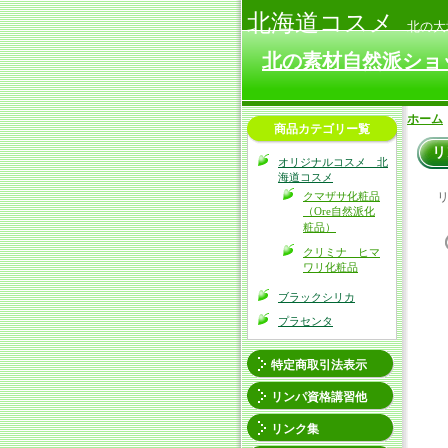
北海道コスメ
北の大地
北の素材自然派ショ
ホーム
商品カテゴリー覧
リ
オリジナルコスメ 北
海道コスメ
クマザサ化粧品
リ
（Ore自然派化
粧品）
クリミナ ヒマ
ワリ化粧品
ブラックシリカ
プラセンタ
特定商取引法表示
リンパ資格講習他
リンク集