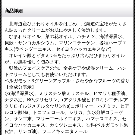
商品詳細
北海道産ひまわりオイルをはじめ、北海道の宝物がたくさ
ん詰まったクリームがお肌にやさしく浸透します。
ひまわりオイル、菜の花オイル、ハチミツ、海洋深層水、
貝殻・サンゴカルシウム、マリンコラーゲン、各種ハーブエ
キス(ラベンダーエキス、セイヨウハッカエキスなど)
オレイン酸とビタミンEをたっぷり含んだひまわりオイル
が、お肌を優しく包みます。
朝晩のフェイスケアの他、全身ケアや保湿クリーム、ハン
ドクリームとしてもお使いいただけます。
ベルガモット&グリーンアップル：さわやかなフルーツの香り
【全成分表示】
水(海洋深層水)、ミリスチン酸ミリスチル、ヒマワリ種子油、
ナタネ油、BG,グリセリン、(アクリル酸ヒドロキシエチル/ア
クリロイルジメチルタウリンNa)コポリマー、ハチミツ、ヒア
ルロン酸Na、トコフェロール、シリカ、加水分解コラーゲ
ン、サンゴ末、マリーゴールドエキス、ハマナスエキス、セ
イヨウハッカエキス、カミツレエキス、香料(ベルガモット果
皮油、リンゴ油)、フェノキシエタノール