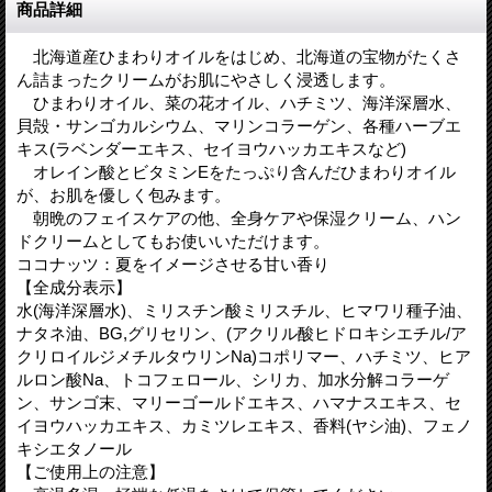
商品詳細
北海道産ひまわりオイルをはじめ、北海道の宝物がたくさ
ん詰まったクリームがお肌にやさしく浸透します。
ひまわりオイル、菜の花オイル、ハチミツ、海洋深層水、
貝殻・サンゴカルシウム、マリンコラーゲン、各種ハーブエ
キス(ラベンダーエキス、セイヨウハッカエキスなど)
オレイン酸とビタミンEをたっぷり含んだひまわりオイル
が、お肌を優しく包みます。
朝晩のフェイスケアの他、全身ケアや保湿クリーム、ハン
ドクリームとしてもお使いいただけます。
ココナッツ：夏をイメージさせる甘い香り
【全成分表示】
水(海洋深層水)、ミリスチン酸ミリスチル、ヒマワリ種子油、
ナタネ油、BG,グリセリン、(アクリル酸ヒドロキシエチル/ア
クリロイルジメチルタウリンNa)コポリマー、ハチミツ、ヒア
ルロン酸Na、トコフェロール、シリカ、加水分解コラーゲ
ン、サンゴ末、マリーゴールドエキス、ハマナスエキス、セ
イヨウハッカエキス、カミツレエキス、香料(ヤシ油)、フェノ
キシエタノール
【ご使用上の注意】